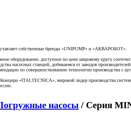
дставляет собственные бренды «UNIPUMP» и «АКВАРОБОТ».
жное оборудование, доступное по цене широкому кругу соотече
дства насосных станций, добиваемся от заводов производителе
комендации по совершенствованию технологии производства с ц
кий Концерн «ITALTECNICA», мировой лидер производства сис
ссии.
Погружные насосы
/ Серия MI