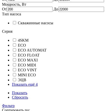
Мощность, Вт
От
До
Тип насоса
Скважинные насосы
Серия
4SKM
ECO
ECO AUTOMAT
ECO FLOAT
ECO MAXI
ECO MIDI
ECO VINT
MINI ECO
ЭЦВ
Показать ещё 4
Показать
Сбросить
Фильтр
Сортировать по: