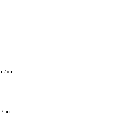
б.
/ шт
.
/ шт